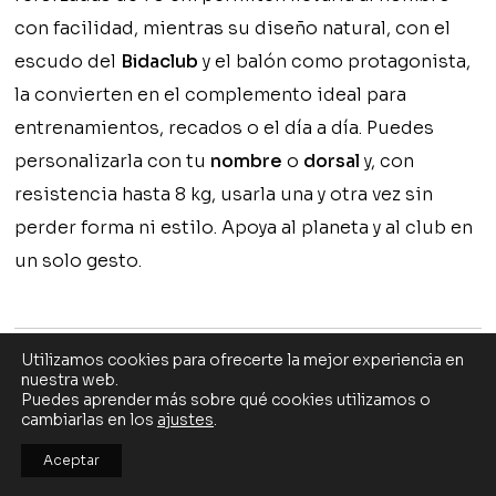
con facilidad, mientras su diseño natural, con el
escudo del
Bidaclub
y el balón como protagonista,
la convierten en el complemento ideal para
entrenamientos, recados o el día a día. Puedes
personalizarla con tu
nombre
o
dorsal
y, con
resistencia hasta 8 kg, usarla una y otra vez sin
perder forma ni estilo. Apoya al planeta y al club en
un solo gesto.
Utilizamos cookies para ofrecerte la mejor experiencia en
nuestra web.
Puedes aprender más sobre qué cookies utilizamos o
cambiarlas en los
ajustes
.
BIDACLUB
Aceptar
TÉRMINOS Y CONDICIONES
CONTACTO