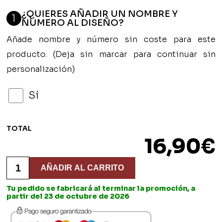
¿QUIERES AÑADIR UN NOMBRE Y
1
NÚMERO AL DISEÑO?
Añade nombre y número sin coste para este
producto. (Deja sin marcar para continuar sin
personalización)
Sí
TOTAL
16,90
€
Bolsa
Ecológica
AÑADIR AL CARRITO
Modelo
Baloncesto
Tu pedido se fabricará al terminar la promoción, a
Personalizada
partir del 23 de octubre de 2026
-
Bidaclub
cantidad