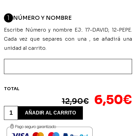
1
NÚMERO Y NOMBRE
Escribe Número y nombre EJ:. 17-DAVID, 12-PEPE.
Cada vez que separes con una , se añadirá una
unidad al carrito.
TOTAL
El
6,50
€
12,90
€
precio
Bolsa
Ecológica
AÑADIR AL CARRITO
de
origin
Tela
Personalizada
era:
-