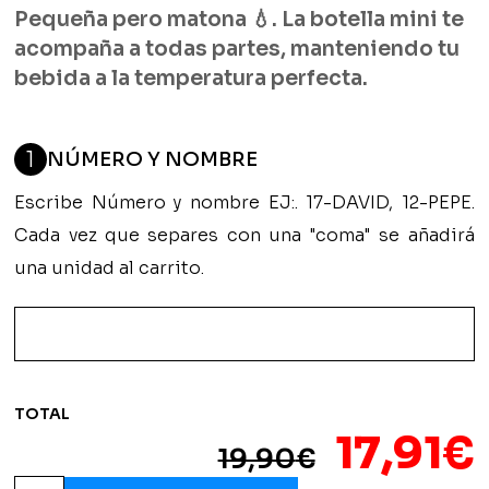
Pequeña pero matona 💧. La botella mini te
acompaña a todas partes, manteniendo tu
bebida a la temperatura perfecta.
1
NÚMERO Y NOMBRE
Escribe Número y nombre EJ:. 17-DAVID, 12-PEPE.
Cada vez que separes con una "coma" se añadirá
una unidad al carrito.
TOTAL
El
17,91
€
19,90
€
Botella