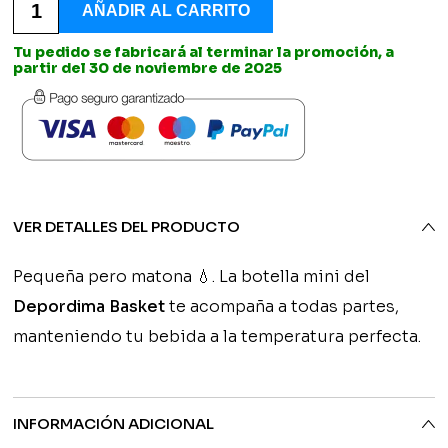
precio
Térmica
AÑADIR AL CARRITO
Mini
origin
Personalizada
Tu pedido se fabricará al terminar la promoción, a
-
partir del 30 de noviembre de 2025
era:
Depordima
Basket
cantidad
19,90€
VER DETALLES DEL PRODUCTO
Pequeña pero matona 💧. La botella mini del
Depordima Basket
te acompaña a todas partes,
manteniendo tu bebida a la temperatura perfecta.
INFORMACIÓN ADICIONAL