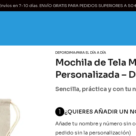
Envíos en 7-10 días. ENVÍO GRATIS PARA PEDIDOS SUPERIORES A 50 
DEPORDIMA
›
PARA EL DÍA A DÍA
Mochila de Tela
Personalizada – 
Sencilla, práctica y con tu n
1
¿QUIERES AÑADIR UN N
Añade tu nombre y número sin co
pedido sin la personalización)