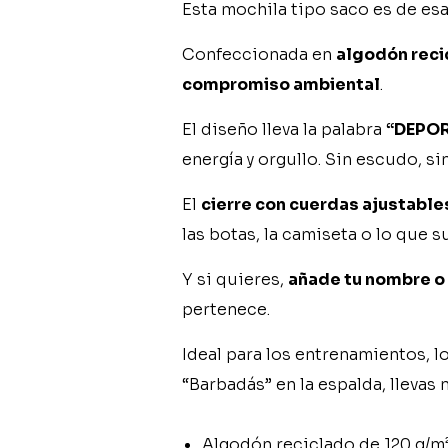
Esta mochila tipo saco es de esa
Confeccionada en
algodón reci
compromiso ambiental
.
El diseño lleva la palabra
“DEPO
energía y orgullo. Sin escudo, si
El
cierre con cuerdas ajustable
las botas, la camiseta o lo que s
Y si quieres,
añade tu nombre o
pertenece.
Ideal para los entrenamientos, lo
“Barbadás” en la espalda, llevas
Algodón reciclado de 120 g/m