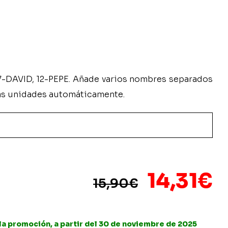
7-DAVID, 12-PEPE. Añade varios nombres separados
as unidades automáticamente.
El
E
14,31
€
15,90
€
precio
p
origina
a
 la promoción, a partir del 30 de noviembre de 2025