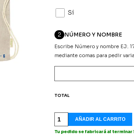
Sí
2
NÚMERO Y NOMBRE
Escribe Número y nombre EJ:. 1
mediante comas para pedir vari
TOTAL
Mochila
de
AÑADIR AL CARRITO
Tela
Modelo
Tu pedido se fabricará al terminar
"DEPORDIMA"