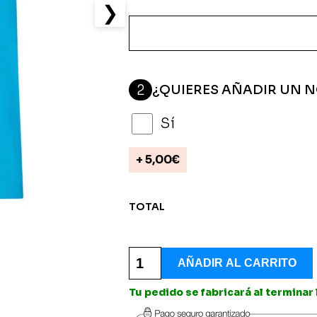
❯
2
¿QUIERES AÑADIR UN 
Sí
+
5,00
€
TOTAL
Camiseta
Personalizada
AÑADIR AL CARRITO
Iniciales
-
Tu pedido se fabricará al terminar
Depordima
Basket