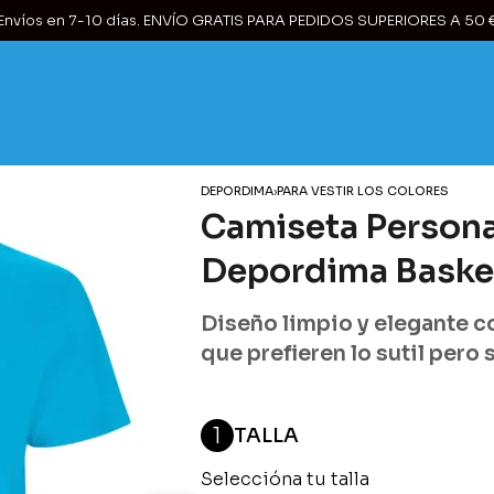
Envíos en 7-10 días. ENVÍO GRATIS PARA PEDIDOS SUPERIORES A 50 
DEPORDIMA
›
PARA VESTIR LOS COLORES
Camiseta Personal
Depordima Baske
Diseño limpio y elegante con
que prefieren lo sutil pero 
1
TALLA
Seleccióna tu talla