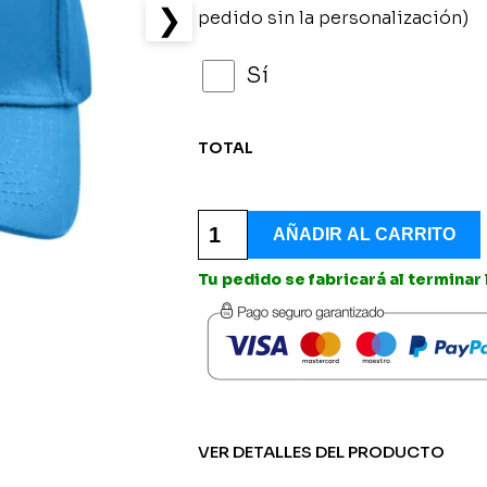
❯
pedido sin la personalización)
Sí
TOTAL
Gorra
Modelo
AÑADIR AL CARRITO
Escudo
Personalizada
Tu pedido se fabricará al terminar
-
Depordima
Basket
cantidad
VER DETALLES DEL PRODUCTO