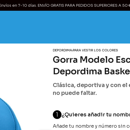
Envíos en 7-10 días. ENVÍO GRATIS PARA PEDIDOS SUPERIORES A 50 
DEPORDIMA
›
PARA VESTIR LOS COLORES
Gorra Modelo Esc
Depordima Baske
Clásica, deportiva y con el 
no puede faltar.
1
¿Quieres añadir tu nombr
Añade tu nombre y número sin co