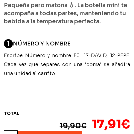
Pequeña pero matona 💧. La botella mini te
acompaña a todas partes, manteniendo tu
bebida a la temperatura perfecta.
1
NÚMERO Y NOMBRE
Escribe Número y nombre EJ:. 17-DAVID, 12-PEPE.
Cada vez que separes con una "coma" se añadirá
una unidad al carrito.
TOTAL
El
17,91
€
19,90
€
Botella