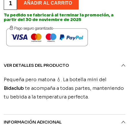
precio
Térmica
AÑADIR AL CARRITO
Mini
origin
Personalizada
Tu pedido se fabricará al terminar la promoción, a
-
partir del 30 de noviembre de 2025
era:
Blanco
Amor
cantidad
19,90€
VER DETALLES DEL PRODUCTO
Pequeña pero matona 💧. La botella mini del
Bidaclub
te acompaña a todas partes, manteniendo
tu bebida a la temperatura perfecta.
INFORMACIÓN ADICIONAL