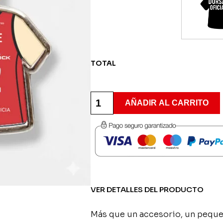
TOTAL
Llavero
camiseta
AÑADIR AL CARRITO
Ensino
Lugo
-
1ª
Equipación
cantidad
VER DETALLES DEL PRODUCTO
Más que un accesorio, un peque