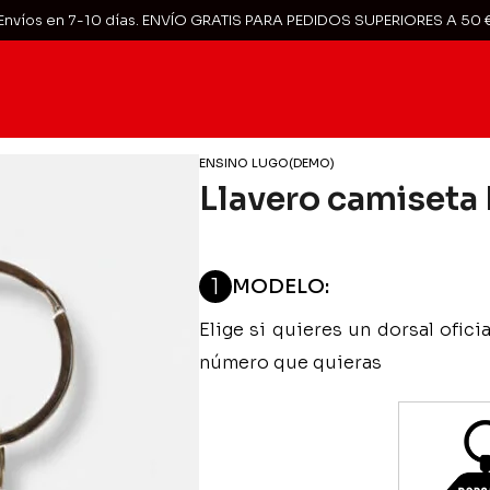
Envíos en 7-10 días. ENVÍO GRATIS PARA PEDIDOS SUPERIORES A 50 
ENSINO LUGO(DEMO)
Llavero camiseta 
1
MODELO:
Elige si quieres un dorsal ofic
número que quieras