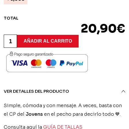
TOTAL
20,90
€
Camiseta
Personalizada
AÑADIR AL CARRITO
"46132"
-
Jovens
Almassèra
cantidad
VER DETALLES DEL PRODUCTO
Simple, cómoda y con mensaje. A veces, basta con
el CP del
Jovens
en el pecho para decirlo todo 💙.
Consulta aquí la
GUÍA DE TALLAS