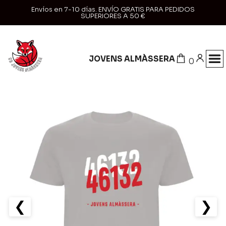
Envíos en 7-10 días. ENVÍO GRATIS PARA PEDIDOS
SUPERIORES A 50 €
JOVENS ALMÀSSERA
0
❮
❯