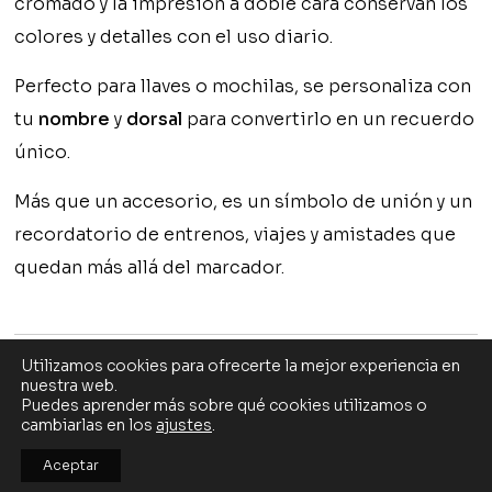
cromado y la impresión a doble cara conservan los
colores y detalles con el uso diario.
Perfecto para llaves o mochilas, se personaliza con
tu
nombre
y
dorsal
para convertirlo en un recuerdo
único.
Más que un accesorio, es un símbolo de unión y un
recordatorio de entrenos, viajes y amistades que
quedan más allá del marcador.
Utilizamos cookies para ofrecerte la mejor experiencia en
nuestra web.
Puedes aprender más sobre qué cookies utilizamos o
cambiarlas en los
ajustes
.
MASIDE CF
Aceptar
TÉRMINOS Y CONDICIONES
CONTACTO