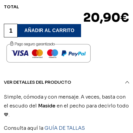
TOTAL
20,90
€
Camiseta
Personalizada
AÑADIR AL CARRITO
Logo
-
Maside
FC
cantidad
VER DETALLES DEL PRODUCTO
Simple, cómoda y con mensaje. A veces, basta con
el escudo del
Maside
en el pecho para decirlo todo
💙.
Consulta aquí la
GUÍA DE TALLAS