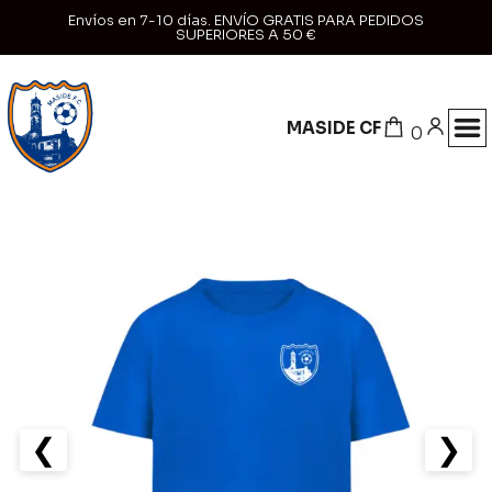
Envíos en 7-10 días. ENVÍO GRATIS PARA PEDIDOS
SUPERIORES A 50 €
MASIDE CF
0
❮
❯