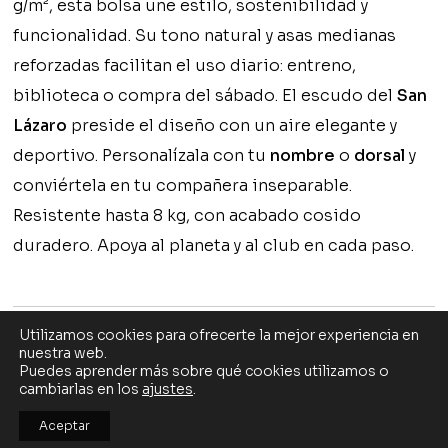
g/m², esta bolsa une estilo, sostenibilidad y
funcionalidad. Su tono natural y asas medianas
reforzadas facilitan el uso diario: entreno,
biblioteca o compra del sábado. El escudo del
San
Lázaro
preside el diseño con un aire elegante y
deportivo. Personalízala con tu
nombre
o
dorsal
y
conviértela en tu compañera inseparable.
Resistente hasta 8 kg, con acabado cosido
duradero. Apoya al planeta y al club en cada paso.
Utilizamos cookies para ofrecerte la mejor experiencia en
nuestra web.
Puedes aprender más sobre qué cookies utilizamos o
cambiarlas en los
ajustes
.
SD SAN LÁZARO
Aceptar
TÉRMINOS Y CONDICIONES