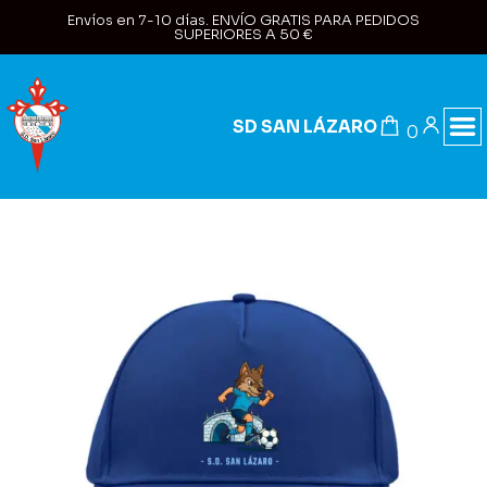
Envíos en 7-10 días. ENVÍO GRATIS PARA PEDIDOS
SUPERIORES A 50 €
SD SAN LÁZARO
0