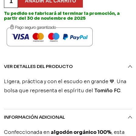
Ecológica
AÑADIR AL CARRITO
Modelo
origin
Escudo
Tu pedido se fabricará al terminar la promoción, a
Personalizada
partir del 30 de noviembre de 2025
era:
-
Tomiño
FC
16,90€
cantidad
VER DETALLES DEL PRODUCTO
Ligera, práctica y con el escudo en grande 💙. Una
bolsa que representa el espíritu del
Tomiño FC
.
INFORMACIÓN ADICIONAL
Confeccionada en
algodón orgánico 100%
, esta