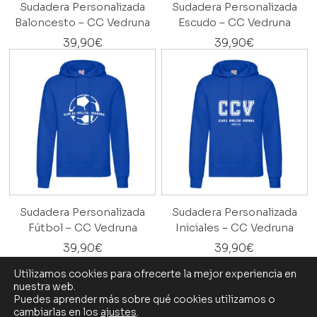
Sudadera Personalizada
Sudadera Personalizada
Baloncesto – CC Vedruna
Escudo – CC Vedruna
39,90
€
39,90
€
Sudadera Personalizada
Sudadera Personalizada
Fútbol – CC Vedruna
Iniciales – CC Vedruna
39,90
€
39,90
€
Utilizamos cookies para ofrecerte la mejor experiencia en
nuestra web.
Puedes aprender más sobre qué cookies utilizamos o
cambiarlas en los
ajustes
.