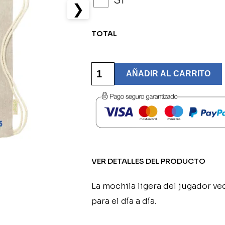
Sí
❯
TOTAL
Mochila
de
AÑADIR AL CARRITO
Tela
Modelo
Baloncesto
Personalizada
-
CC
Vedruna
cantidad
VER DETALLES DEL PRODUCTO
La mochila ligera del jugador ved
para el día a día.