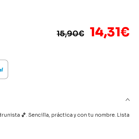
El
E
14,31
€
15,90
€
precio
p
origina
a
era:
e
15,90€.
1
runista 🏀. Sencilla, práctica y con tu nombre. Lista