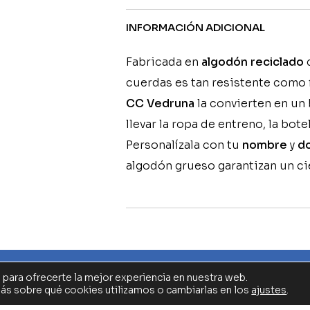
INFORMACIÓN ADICIONAL
Fabricada en
algodón reciclado
d
cuerdas es tan resistente como f
CC Vedruna
la convierten en un 
llevar la ropa de entreno, la bot
Personalízala con tu
nombre
y
do
algodón grueso garantizan un ci
 para ofrecerte la mejor experiencia en nuestra web.
UB CARMELITAS VEDRUNA
TÉRMINOS Y CONDICIONES
CONTAC
s sobre qué cookies utilizamos o cambiarlas en los
ajustes
.
© 2026 Bidaclub