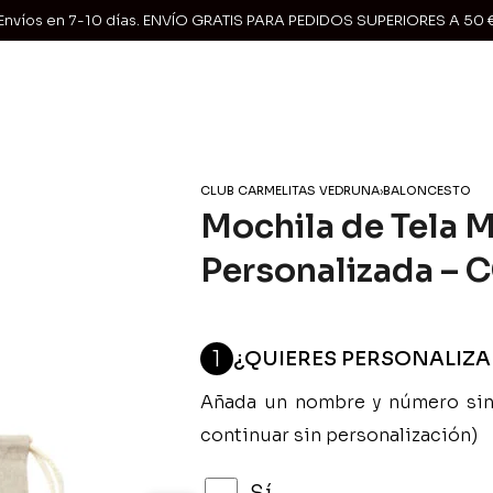
Envíos en 7-10 días. ENVÍO GRATIS PARA PEDIDOS SUPERIORES A 50 
CLUB CARMELITAS VEDRUNA
›
BALONCESTO
Mochila de Tela 
Personalizada – 
1
¿QUIERES PERSONALIZ
Añada un nombre y número sin 
continuar sin personalización)