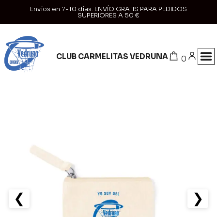
Envíos en 7-10 días. ENVÍO GRATIS PARA PEDIDOS
SUPERIORES A 50 €
CLUB CARMELITAS VEDRUNA
0
❮
❯