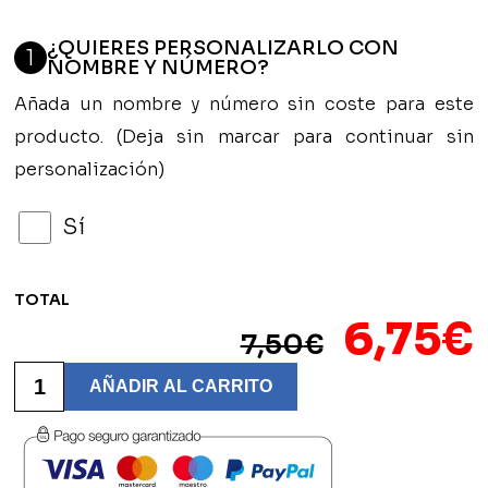
¿QUIERES PERSONALIZARLO CON
1
NOMBRE Y NÚMERO?
Añada un nombre y número sin coste para este
producto. (Deja sin marcar para continuar sin
personalización)
Sí
TOTAL
El
6,75
€
7,50
€
preci
Monedero
Modelo
AÑADIR AL CARRITO
Escudo
origin
Personalizado
-
era:
CC
Vedruna