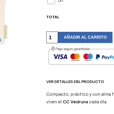
Sí
TOTAL
Monedero
Modelo
AÑADIR AL CARRITO
Fútbol
Personalizado
-
CC
Vedruna
cantidad
VER DETALLES DEL PRODUCTO
Compacto, práctico y con alma 
viven el
CC Vedruna
cada día.