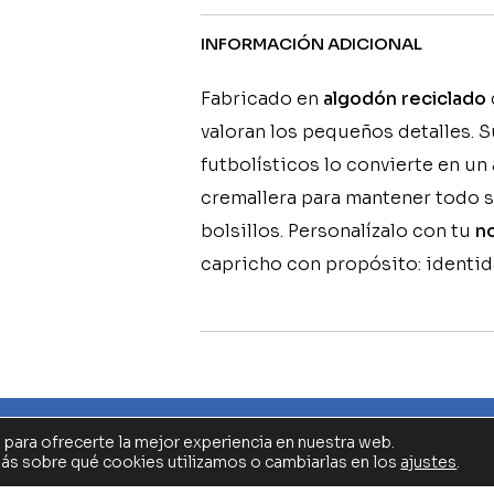
INFORMACIÓN ADICIONAL
Fabricado en
algodón reciclado
valoran los pequeños detalles. 
futbolísticos lo convierte en un
cremallera para mantener todo 
bolsillos. Personalízalo con tu
n
capricho con propósito: identid
 para ofrecerte la mejor experiencia en nuestra web.
UB CARMELITAS VEDRUNA
TÉRMINOS Y CONDICIONES
CONTAC
s sobre qué cookies utilizamos o cambiarlas en los
ajustes
.
© 2026 Bidaclub