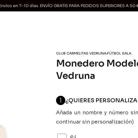
Envíos en 7-10 días. ENVÍO GRATIS PARA PEDIDOS SUPERIORES A 50 
CLUB CARMELITAS VEDRUNA
›
FÚTBOL SALA
Monedero Modelo
Vedruna
1
¿QUIERES PERSONALIZ
Añada un nombre y número sin 
continuar sin personalización)