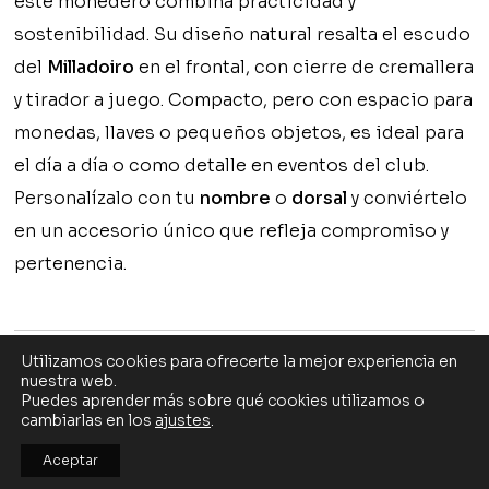
este monedero combina practicidad y
sostenibilidad. Su diseño natural resalta el escudo
del
Milladoiro
en el frontal, con cierre de cremallera
y tirador a juego. Compacto, pero con espacio para
monedas, llaves o pequeños objetos, es ideal para
el día a día o como detalle en eventos del club.
Personalízalo con tu
nombre
o
dorsal
y conviértelo
en un accesorio único que refleja compromiso y
pertenencia.
Utilizamos cookies para ofrecerte la mejor experiencia en
nuestra web.
Puedes aprender más sobre qué cookies utilizamos o
cambiarlas en los
ajustes
.
MILLADOIRO SD
Aceptar
TÉRMINOS Y CONDICIONES
CONTACTO