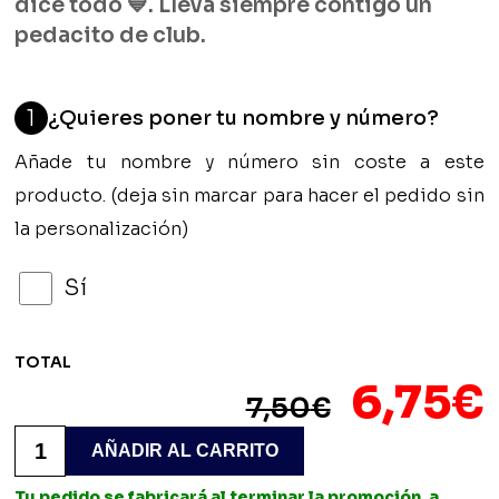
dice todo 💙. Lleva siempre contigo un
pedacito de club.
1
¿Quieres poner tu nombre y número?
Añade tu nombre y número sin coste a este
producto. (deja sin marcar para hacer el pedido sin
la personalización)
Sí
TOTAL
El
6,75
€
7,50
€
preci
Monedero
Modelo
AÑADIR AL CARRITO
Escudo
origin
Personalizado
Tu pedido se fabricará al terminar la promoción, a