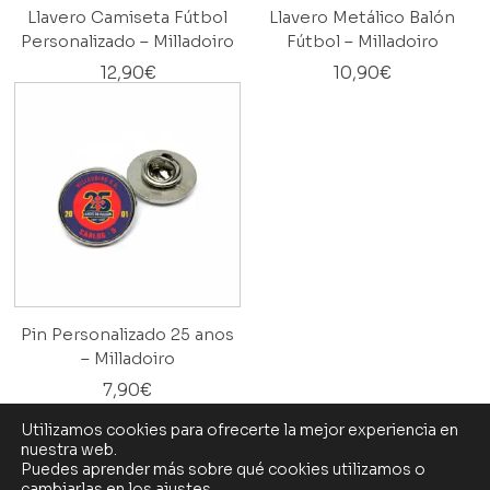
Llavero Camiseta Fútbol
Llavero Metálico Balón
Personalizado – Milladoiro
Fútbol – Milladoiro
12,90
€
10,90
€
Pin Personalizado 25 anos
– Milladoiro
7,90
€
Utilizamos cookies para ofrecerte la mejor experiencia en
nuestra web.
Puedes aprender más sobre qué cookies utilizamos o
cambiarlas en los
ajustes
.