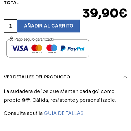
TOTAL
39,90
€
Sudadera
Personalizada
AÑADIR AL CARRITO
Fútbol
-
UD
Barbadás
cantidad
VER DETALLES DEL PRODUCTO
La sudadera de los que sienten cada gol como
propio ⚽💙. Cálida, resistente y personalizable.
Consulta aquí la
GUÍA DE TALLAS