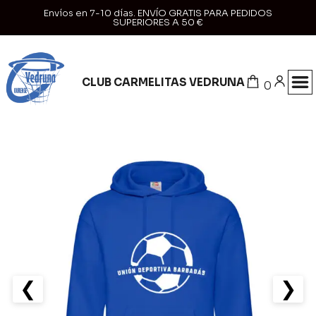
Envíos en 7-10 días. ENVÍO GRATIS PARA PEDIDOS
SUPERIORES A 50 €
CLUB CARMELITAS VEDRUNA
0
❮
❯