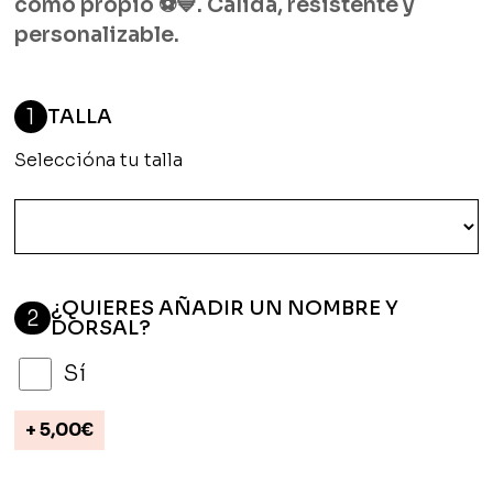
como propio ⚽💙. Cálida, resistente y
personalizable.
1
TALLA
Seleccióna tu talla
¿QUIERES AÑADIR UN NOMBRE Y
2
DORSAL?
Sí
+
5,00
€